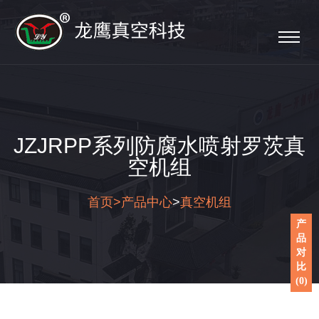
JZJRPP系列防腐水喷射罗茨真
空机组
首页>
产品中心
>
真空机组
产
品
对
比
(
0
)