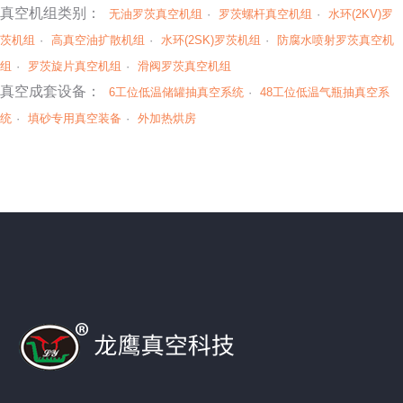
真空机组类别：
无油罗茨真空机组
·
罗茨螺杆真空机组
·
水环(2KV)罗
茨机组
·
高真空油扩散机组
·
水环(2SK)罗茨机组
·
防腐水喷射罗茨真空机
组
·
罗茨旋片真空机组
·
滑阀罗茨真空机组
真空成套设备：
6工位低温储罐抽真空系统
·
48工位低温气瓶抽真空系
统
·
填砂专用真空装备
·
外加热烘房